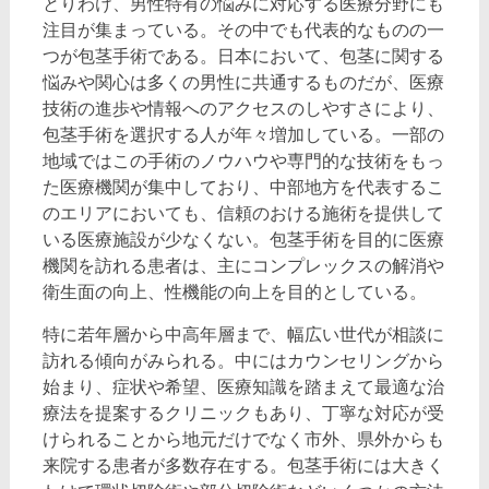
とりわけ、男性特有の悩みに対応する医療分野にも
注目が集まっている。その中でも代表的なものの一
つが包茎手術である。日本において、包茎に関する
悩みや関心は多くの男性に共通するものだが、医療
技術の進歩や情報へのアクセスのしやすさにより、
包茎手術を選択する人が年々増加している。一部の
地域ではこの手術のノウハウや専門的な技術をもっ
た医療機関が集中しており、中部地方を代表するこ
のエリアにおいても、信頼のおける施術を提供して
いる医療施設が少なくない。包茎手術を目的に医療
機関を訪れる患者は、主にコンプレックスの解消や
衛生面の向上、性機能の向上を目的としている。
特に若年層から中高年層まで、幅広い世代が相談に
訪れる傾向がみられる。中にはカウンセリングから
始まり、症状や希望、医療知識を踏まえて最適な治
療法を提案するクリニックもあり、丁寧な対応が受
けられることから地元だけでなく市外、県外からも
来院する患者が多数存在する。包茎手術には大きく