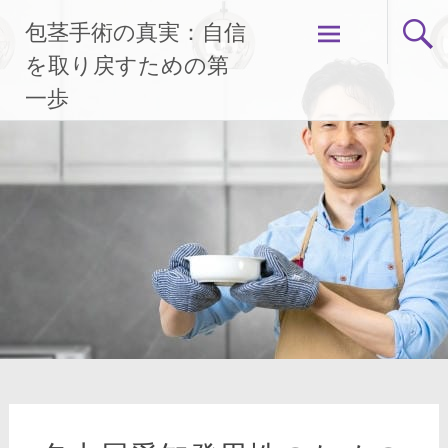
コ
包茎手術の真実：自信
ン
テ
を取り戻すための第
ン
一歩
ツ
へ
ス
キ
ッ
プ