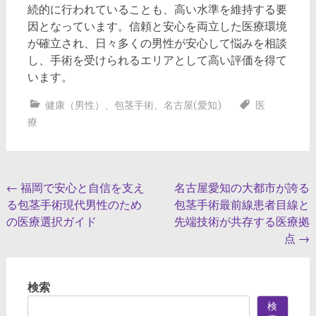
続的に行われていることも、高い水準を維持する要
因となっています。信頼と安心を両立した医療環境
が確立され、日々多くの男性が安心して悩みを相談
し、手術を受けられるエリアとして高い評価を得て
います。
健康（男性）
、
包茎手術
、
名古屋(愛知)
医
療
投
←
福岡で安心と自信を支え
名古屋愛知の大都市が誇る
る包茎手術現代男性のため
包茎手術最前線患者目線と
稿
の医療選択ガイド
先端技術が共存する医療拠
ナ
点
→
ビ
ゲ
検索
ー
検