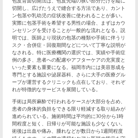
包皮背面切開法は、包皮先端の狭い部分だけを縦に
切開し、広げたうえで縫合する方法であり、カント
ン包茎や乳幼児の症状改善に使われることが多い。
実際に包茎手術を希望する男性の場合、まずはカウ
ンセリングを受けることが一般的な流れとなる。説
明では、医師より現状の包茎の種類や手術に伴うリ
スク・合併症・回復期間などについて丁寧な説明が
なされる。特に医療機関の選択では、実績や手術症
例の多さ、患者への配慮やアフターケアの充実度と
いった要素も重要になる。福岡市内には美容形成を
専門とする施設や泌尿器科、さらに大手の医療グル
ープが運営するクリニックも点在しており、それぞ
れが特徴的なサービスを展開している。
手術は局所麻酔で行われるケースが大部分を占め、
患者の身体的負担をできる限り軽減する取り組みが
進められている。施術時間は平均的に30分から1時
間程度と短く、日帰りが可能な施設も少なくない。
術後は出血や痛み、腫れなどが数日から1週間程度