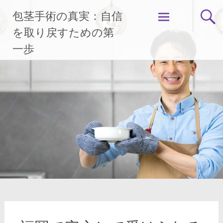
コ
包茎手術の真実：自信
ン
テ
を取り戻すための第
ン
一歩
ツ
へ
ス
キ
ッ
プ