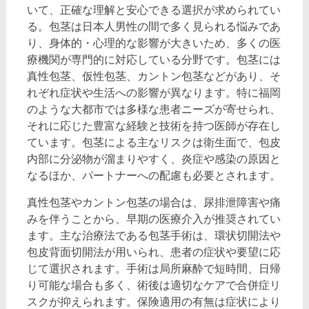
いて、正確な理解と安心できる選択が求められてい
る。包茎は日本人男性の間で多く見られる悩みであ
り、身体的・心理的な影響が大きいため、多くの医
療機関が専門的に対応している分野です。包茎には
真性包茎、仮性包茎、カントン包茎などがあり、そ
れぞれ症状や生活への影響が異なります。特に福岡
のような大都市では多様な患者ニーズが寄せられ、
それに応じた豊富な経験と技術を持つ医師が存在し
ています。包茎による主なリスクは衛生面で、包皮
内部に分泌物が溜まりやすく、炎症や感染の原因と
なるほか、パートナーへの配慮も必要とされます。
真性包茎やカントン包茎の場合は、尿排泄障害や痛
みを伴うことから、早期の医療介入が推奨されてい
ます。主な治療法である包茎手術は、環状切開法や
包皮背面切開法が用いられ、患者の症状や要望に応
じて選択されます。手術は局所麻酔で短時間、日帰
り可能な場合も多く、術後は適切なケアで合併症リ
スクが抑えられます。保険適用の有無は症状により