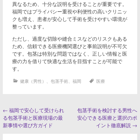
異なるため、十分な説明を受けることが重要です。
福岡ではプライバシー重視や利便性の高いクリニッ
クも増え、患者が安心して手術を受けやすい環境が
整っています。
ただし、過度な切除や縫合ミスなどのリスクもある
ため、信頼できる医療機関選びと事前説明が不可欠
です。包茎は特別な問題ではなく、正しい情報と医
療の力を借りて快適な生活を目指すことが可能で
す。
健康（男性）
、
包茎手術
、
福岡
医療
投
←
福岡で安心して受けられ
包茎手術を検討する男性へ
る包茎手術と医療現場の最
安心できる医療と選択のポ
稿
新事情や選び方ガイド
イント徹底解説
→
ナ