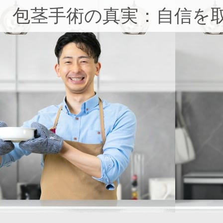
コ
包茎手術の真実：自信を
ン
テ
ン
ツ
へ
ス
キ
ッ
プ