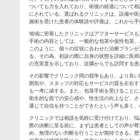
ついても力を入れており、術後の経過について相
にされている。選ばれるクリニックは、設備や医
施術を受けた患者の体験談や評価は、これから手
地域に密着したクリニックはアフターサービスも
手術の内容としては、一般的な包茎や仮性包茎、
このように、個々の症状に合わせた治療プランが
る。その為、初診の際に自身の状態を詳細に医师
の充実度を示しており、近隣からでも訪問する患
その影響でクリニック間の競争もあり、より良い
囲気や、スタッフの対応もサービスの質を左右す
も一考に値する。また、包茎手術を受けることに
衛生的な面での安心感や、性生活の向上など、さ
通じて自信を持つことができたという声も多く、
クリニックでは相談を気軽に受け付けており、悩
際の決断に至る前に、まずは患者としての声が尊
め、無理のない判断を行うことが期待できる。歴