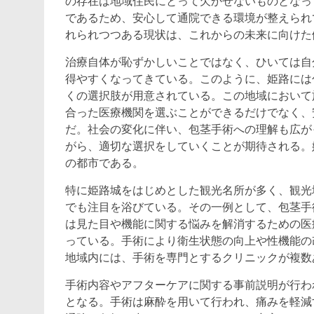
の存在は地域住民にとって欠かせないものとなっ
であるため、安心して通院できる環境が整えられ
れられつつある現状は、これからの未来に向けた
治療自体が恥ずかしいことではなく、ひいては自
得やすくなってきている。このように、姫路には
くの選択肢が用意されている。この地域において
合った医療機関を選ぶことができるだけでなく、
だ。社会の変化に伴い、包茎手術への理解も広が
がら、適切な選択をしていくことが期待される。
の都市である。
特に姫路城をはじめとした観光名所が多く、観光
でも注目を浴びている。その一例として、包茎手
は見た目や機能に関する悩みを解消するための医
っている。手術により衛生状態の向上や性機能の
地域内には、手術を専門とするクリニックが複数
手術内容やアフターケアに関する事前説明が行わ
となる。手術は麻酔を用いて行われ、痛みを軽減