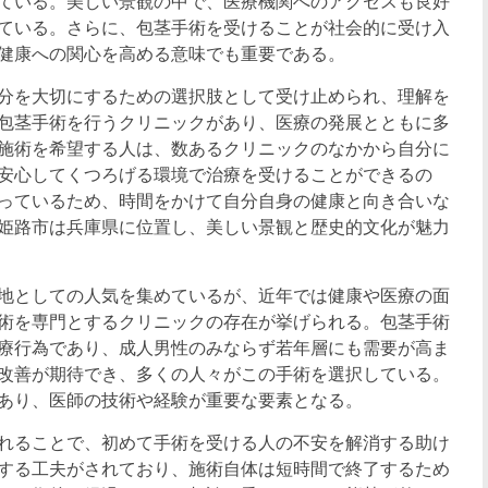
ている。美しい景観の中で、医療機関へのアクセスも良好
ている。さらに、包茎手術を受けることが社会的に受け入
健康への関心を高める意味でも重要である。
分を大切にするための選択肢として受け止められ、理解を
包茎手術を行うクリニックがあり、医療の発展とともに多
施術を希望する人は、数あるクリニックのなかから自分に
安心してくつろげる環境で治療を受けることができるの
っているため、時間をかけて自分自身の健康と向き合いな
姫路市は兵庫県に位置し、美しい景観と歴史的文化が魅力
地としての人気を集めているが、近年では健康や医療の面
術を専門とするクリニックの存在が挙げられる。包茎手術
療行為であり、成人男性のみならず若年層にも需要が高ま
改善が期待でき、多くの人々がこの手術を選択している。
あり、医師の技術や経験が重要な要素となる。
れることで、初めて手術を受ける人の不安を解消する助け
する工夫がされており、施術自体は短時間で終了するため