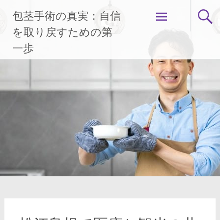
コ
包茎手術の真実：自信
ン
テ
を取り戻すための第
ン
一歩
ツ
へ
ス
キ
ッ
プ